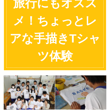
旅行にもオスス
メ！ちょっとレ
アな手描きTシャ
ツ体験