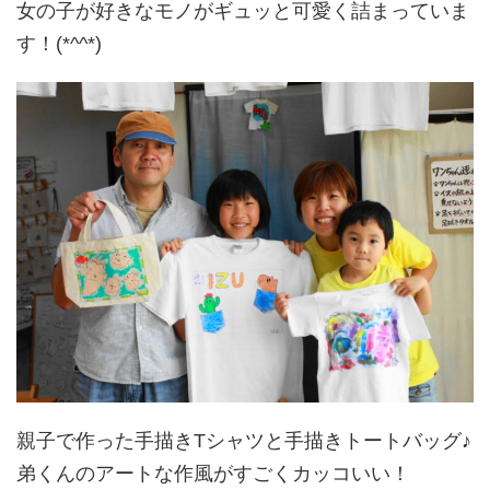
女の子が好きなモノがギュッと可愛く詰まっていま
す！(*^^*)
親子で作った手描きTシャツと手描きトートバッグ♪
弟くんのアートな作風がすごくカッコいい！