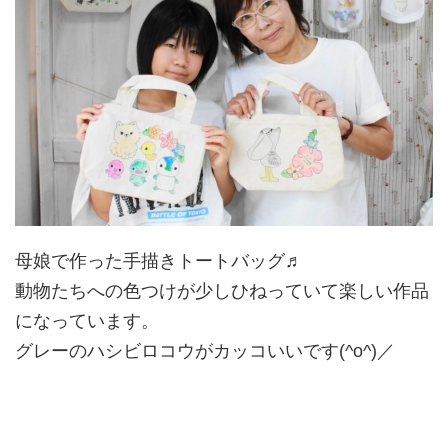
母娘で作った手描きトートバッグ♬
動物たちへの色つけが少しひねっていて楽しい作品
になっています。
グレーのハシビロコウがカッコいいです(^o^)／