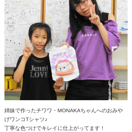
姉妹で作ったチワワ・MONAKAちゃんへのおみや
げワンコTシャツ♪
丁寧な色つけでキレイに仕上がってます！