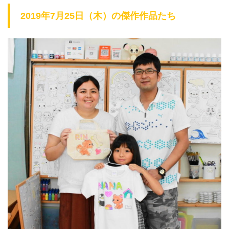
2019年7月25日（木）の傑作作品たち