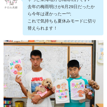
去年の梅雨明けが6月29日だったか
チロル夫婦
ら今年は遅かったー^^;
これで気持ちも夏休みモードに切り
替えられます！