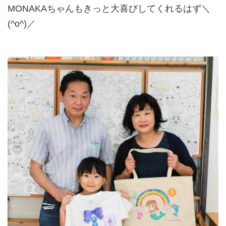
MONAKAちゃんもきっと大喜びしてくれるはず＼
(^o^)／