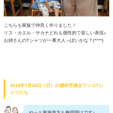
こちらも家族で仲良く作りました！
リス・カエル・サカナどれも個性的で楽しい表現♪
お姉さんのTシャツが一番大人っぽいかな？(*^^*)
2019年7月28日（日）の傑作手描きワンコTシ
ャツたち
やっと東海地方も梅雨明けです♪