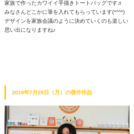
家族で作ったカワイイ手描きトートバッグです♬
みなさんどこかに筆を入れてもらっています(*^^*)
デザインを家族会議のように決めていくのも楽しい
思い出になりますね♪
2019年7月29日（月）の傑作作品